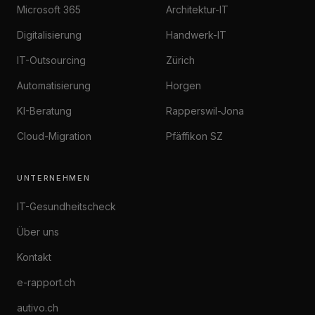
Microsoft 365
Architektur-IT
Digitalisierung
Handwerk-IT
Fernwartung
IT-Outsourcing
Zürich
Schnelle Hilfe per Remote
Automatisierung
Horgen
KI-Beratung
Rapperswil-Jona
Sicher & verschlüsselt.
Wir
Cloud-Migration
Pfäffikon SZ
verbinden uns nur nach Ihrer
Freigabe.
UNTERNEHMEN
Splashtop SOS
IT-Gesundheitscheck
Schnellste Verbindung für
Support
Über uns
Kontakt
Kundenportal
Tickets & Dokumentation
e-rapport.ch
autivo.ch
Status Services