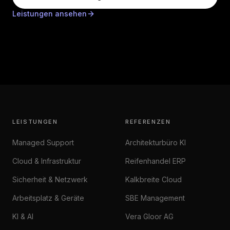
Leistungen ansehen
LEISTUNGEN
REFERENZEN
Managed Support
Architekturbüro KI
Cloud & Infrastruktur
Reifenhandel ERP
Sicherheit & Netzwerk
Kalkbreite Cloud
Arbeitsplatz & Geräte
SBE Management
KI & AI
Vera Gloor AG