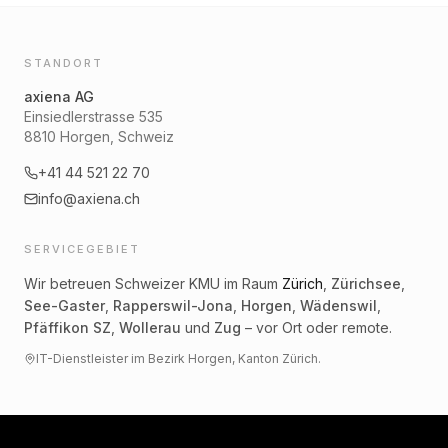
STANDORT
axiena AG
Einsiedlerstrasse 535
8810 Horgen, Schweiz
+41 44 521 22 70
info@axiena.ch
SERVICEGEBIET
Wir betreuen Schweizer KMU im Raum
Zürich
,
Zürichsee
,
See-Gaster
,
Rapperswil-Jona
,
Horgen
,
Wädenswil
,
Pfäffikon SZ
,
Wollerau
und
Zug
– vor Ort oder remote.
IT-Dienstleister im Bezirk Horgen, Kanton Zürich.